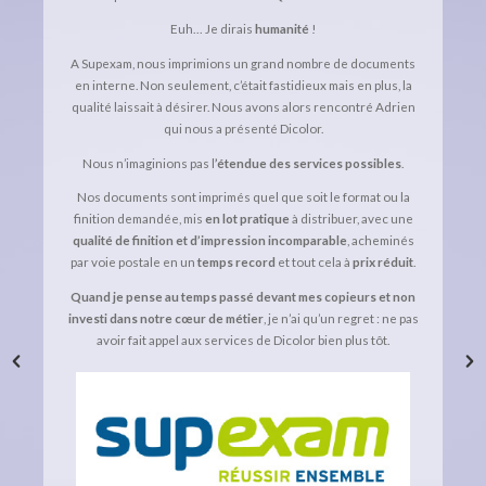
Euh… Je dirais
humanité
!
A Supexam, nous imprimions un grand nombre de documents
en interne. Non seulement, c’était fastidieux mais en plus, la
qualité laissait à désirer. Nous avons alors rencontré Adrien
qui nous a présenté Dicolor.
Nous n’imaginions pas l
’étendue des services possibles
.
Nos documents sont imprimés quel que soit le format ou la
finition demandée, mis
en lot pratique
à distribuer, avec une
qualité de finition et d’impression incomparable
, acheminés
par voie postale en un
temps record
et tout cela à
prix réduit
.
Quand je pense au temps passé devant mes copieurs et non
investi dans notre cœur de métier
, je n’ai qu’un regret : ne pas
avoir fait appel aux services de Dicolor bien plus tôt.