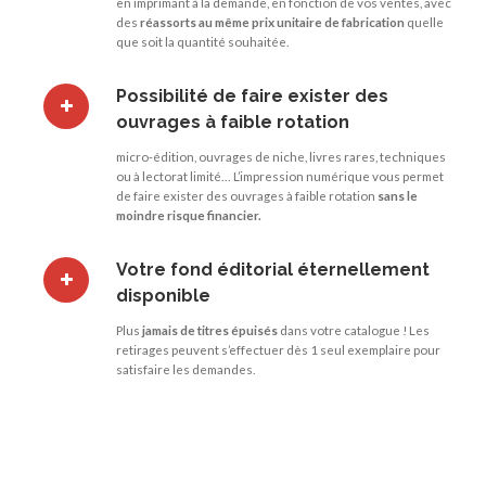
en imprimant à la demande, en fonction de vos ventes, avec
des
réassorts au même prix unitaire de fabrication
quelle
que soit la quantité souhaitée.
Possibilité de faire exister des
ouvrages à faible rotation
micro-édition, ouvrages de niche, livres rares, techniques
ou à lectorat limité… L’impression numérique vous permet
de faire exister des ouvrages à faible rotation
sans le
moindre risque financier.
Votre fond éditorial éternellement
disponible
Plus
jamais de titres épuisés
dans votre catalogue ! Les
retirages peuvent s’effectuer dès 1 seul exemplaire pour
satisfaire les demandes.