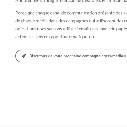
Adopter une stratégie multicanale c’est bien. En utilisant l
Parce que chaque canal de communication présente des avan
de chaque média dans des campagnes qui utiliseront des re
opérations nous saurons utiliser l’email en relance du papie
action, les sms en rappel automatique, etc.
Discutons de votre prochaine campagne cross-média >