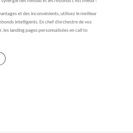
a synergie des médias et les rebonds c’est mieux !
tages et des inconvénients, utilisez le meilleur
bonds intelligents. En chef d’orchestre de vos
r, les landing pages personnalisées en call to