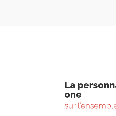
La personna
one
sur l’ensembl